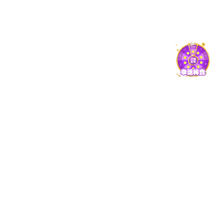
中国国际大买球都是在哪买的 博鱼体育app官方
入口创新大赛
今日竞彩篮球推荐 招聘创业训练营始办于2015年，以“创新
驱动创业”为主题，形成了以“讲座论坛+实践与孵化、集中授
课+精准辅导”为特色的全新训练体系。
了解详情
通知公告
查看更多
?
关于举办第十八届全国大买球都是在哪买的 博鱼体
育app官方入口创新年会的通知
2025-11-10