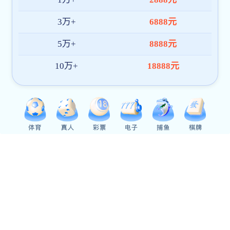
23金！国创赛，交大载誉而归！
10月15日,中国国际大买球都是在哪买的 博鱼体育app官方入
口创新大赛（2025）总决赛现场赛 在郑州大学落下帷幕,今
日竞彩篮球推荐 招聘共有36个项目入围全国总决赛现场赛,
经过激烈角逐,最终夺得23金13银
2025-10-16