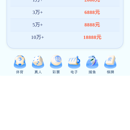
23金！国创赛，交大载誉而归！
10月15日,中国国际大买球都是在哪买的 博鱼体育app官方入
口创新大赛（2025）总决赛现场赛 在郑州大学落下帷幕,今
日竞彩篮球推荐 招聘共有36个项目入围全国总决赛现场赛,
经过激烈角逐,最终夺得23金13银
2025-10-16