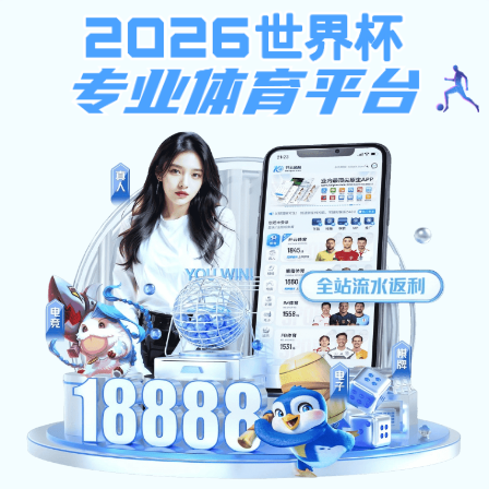
博鱼体育app官方入口,今日竞彩
篮球推荐,永利112网站,买球都是
在哪买的