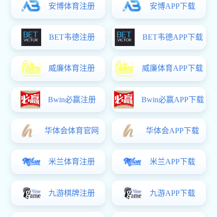
买球都是在哪买的 博鱼体育app官方入口创新年
会亮风采
近日，由教育部高等教育司指导、南京大学主办的第十八届
全国大买球都是在哪买的 博鱼体育app官方入口创新年会在
南京大学苏州校区隆重举行。本届年会以“创无止境·新潮澎
湃”为主题，汇聚了全国高校优秀创新成果。今日竞彩篮球推
2025-11-28
荐 招聘大创工作组精心组织、积极筹备，共选送7个项目，
由黄紫晗团队主导