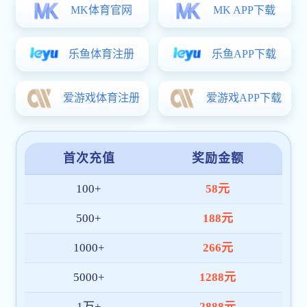
巾帼力量，慧创未来 | 2025年上海市女大买球都
是在哪买的 博鱼体育app官方入口创新创业大赛
决赛圆满收官
巾帼力量，慧创未来 | 2025年上海市女大买球都是在哪买的
博鱼体育app官方入口创新创业大赛决赛圆满收官 11月5
日，以“巾帼新力量、慧创赢未来”为主题的2025年上海市女
大买球都是在哪买的 博鱼体育app官方入口创新创业大赛决
2025-11-10
赛在今日竞彩篮球推荐 招聘闵行校区思源楼圆满落幕。